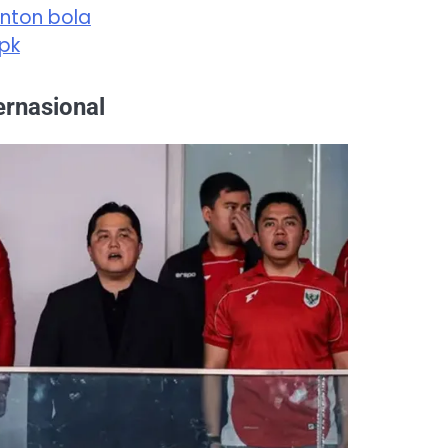
ernasional