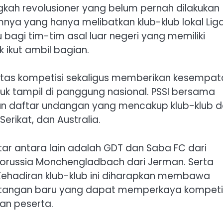
ngkah revolusioner yang belum pernah dilakukan
nya yang hanya melibatkan klub-klub lokal Liga
 bagi tim-tim asal luar negeri yang memiliki
ikut ambil bagian.
alitas kompetisi sekaligus memberikan kesempa
tuk tampil di panggung nasional. PSSI bersama
un daftar undangan yang mencakup klub-klub d
erikat, dan Australia.
r antara lain adalah GDT dan Saba FC dari
Borussia Monchengladbach dari Jerman. Serta
 Kehadiran klub-klub ini diharapkan membawa
ntangan baru yang dapat memperkaya kompeti
an peserta.