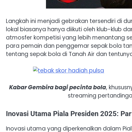
Langkah ini menjadi gebrakan tersendiri di d
lokal biasanya hanya diikuti oleh klub-klub da
atmosfer kompetisi yang lebih menantang 
para pemain dan penggemar sepak bola tanah
tentang sepak bola di Tanah Air dan tentuny
Kabar Gembira bagi pecinta bola
, khususn
streaming pertanding
Inovasi Utama Piala Presiden 2025: Part
Inovasi utama yang diperkenalkan dalam Piala