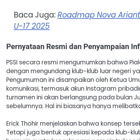
Baca Juga:
Roadmap Nova Arianto
U-17 2025
Pernyataan Resmi dan Penyampaian In
PSSI secara resmi mengumumkan bahwa Pial
dengan mengundang klub-klub luar negeri ya
Pengumuman ini disampaikan oleh Ketua Umum 
komunikasi, termasuk akun Instagram pribad
turnamen ini akan berlangsung pada bulan Ju
sebelumnya. Hal ini biasanya hanya melibatkan
Erick Thohir menjelaskan bahwa konsep ters
Tetapi juga bentuk apresiasi kepada klub-k