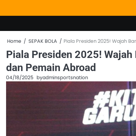
Skip
to
content
Home
SEPAK BOLA
Piala Presiden 2025! Wajah Ba
Piala Presiden 2025! Wajah 
dan Pemain Abroad
04/18/2025
by
adminsportsnation