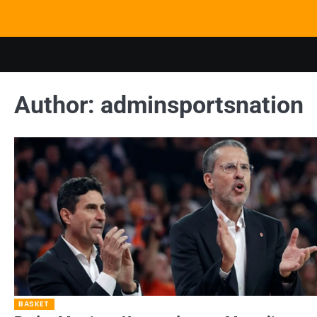
Skip
to
content
Author:
adminsportsnation
BASKET