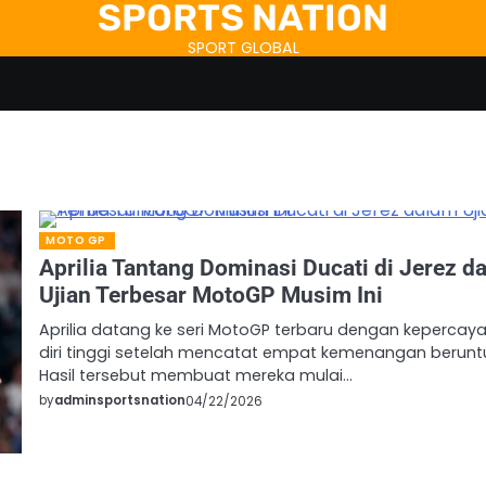
SPORTS NATION
SPORT GLOBAL
MOTO GP
Aprilia Tantang Dominasi Ducati di Jerez d
Ujian Terbesar MotoGP Musim Ini
Aprilia datang ke seri MotoGP terbaru dengan kepercay
diri tinggi setelah mencatat empat kemenangan berunt
Hasil tersebut membuat mereka mulai…
by
adminsportsnation
04/22/2026