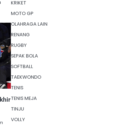
a
KRIKET
MOTO GP
OLAHRAGA LAIN
RENANG
RUGBY
SEPAK BOLA
SOFTBALL
TAEKWONDO
TENIS
TENIS MEJA
khir
TINJU
VOLLY
im