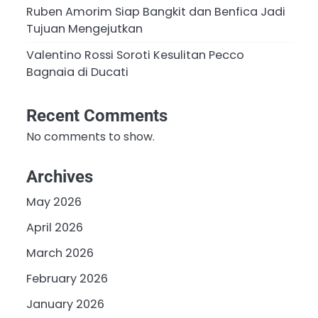
Ruben Amorim Siap Bangkit dan Benfica Jadi
Tujuan Mengejutkan
Valentino Rossi Soroti Kesulitan Pecco
Bagnaia di Ducati
Recent Comments
No comments to show.
Archives
May 2026
April 2026
March 2026
February 2026
January 2026