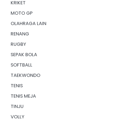
KRIKET
MOTO GP
OLAHRAGA LAIN
RENANG
RUGBY
SEPAK BOLA
SOFTBALL
TAEKWONDO
TENIS
TENIS MEJA
TINJU
VOLLY