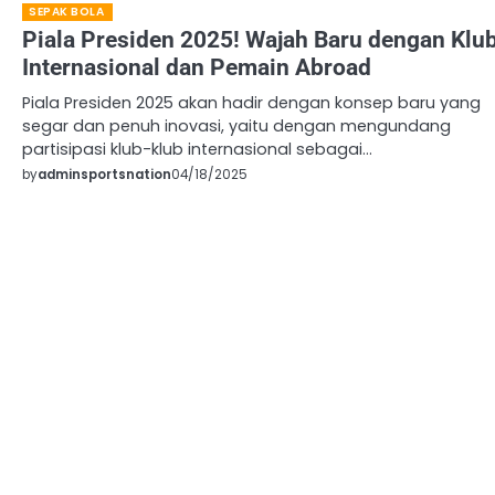
SEPAK BOLA
Piala Presiden 2025! Wajah Baru dengan Klu
Internasional dan Pemain Abroad
Piala Presiden 2025 akan hadir dengan konsep baru yang
segar dan penuh inovasi, yaitu dengan mengundang
partisipasi klub-klub internasional sebagai…
by
adminsportsnation
04/18/2025