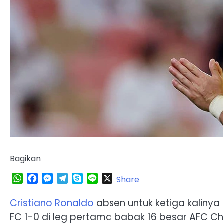
Bagikan
WhatsApp
Facebook
Messenger
Telegram
Skype
Line
X
Share
Cristiano Ronaldo
absen untuk ketiga kalinya
FC 1-0 di leg pertama babak 16 besar AFC C