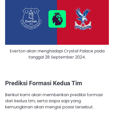
Everton akan menghadapi Crystal Palace pada
tanggal 28 September 2024.
Prediksi Formasi Kedua Tim
Berikut kami akan memberikan prediksi formasi
dari kedua tim, serta siapa saja yang
kemungkinan akan mengisi posisi tersebut.