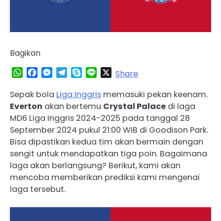
Bagikan
WhatsApp
Facebook
Messenger
Telegram
Skype
Line
X
Share
Sepak bola
Liga Inggris
memasuki pekan keenam.
Everton
akan bertemu
Crystal Palace
di laga
MD6 Liga Inggris 2024-2025 pada tanggal 28
September 2024 pukul 21:00 WIB di Goodison Park.
Bisa dipastikan kedua tim akan bermain dengan
sengit untuk mendapatkan tiga poin. Bagaimana
laga akan berlangsung? Berikut, kami akan
mencoba memberikan prediksi kami mengenai
laga tersebut.