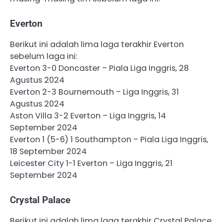
Everton
Berikut ini adalah lima laga terakhir Everton
sebelum laga ini:
Everton 3-0 Doncaster – Piala Liga Inggris, 28
Agustus 2024
Everton 2-3 Bournemouth – Liga Inggris, 31
Agustus 2024
Aston Villa 3-2 Everton – Liga Inggris, 14
September 2024
Everton 1 (5-6) 1 Southampton – Piala Liga Inggris,
18 September 2024
Leicester City 1-1 Everton – Liga Inggris, 21
September 2024
Crystal Palace
Berikut ini adalah lima laga terakhir Crystal Palace