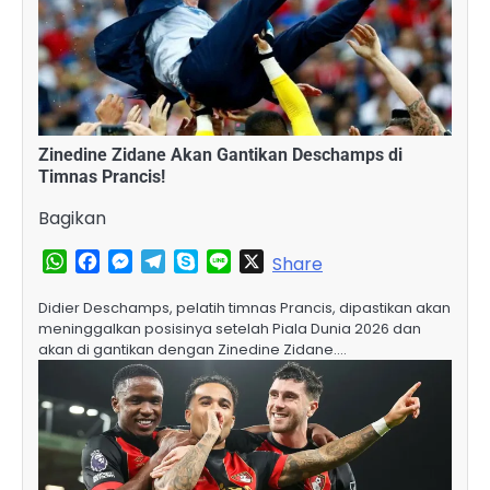
Zinedine Zidane Akan Gantikan Deschamps di
Timnas Prancis!
Bagikan
WhatsApp
Facebook
Messenger
Telegram
Skype
Line
X
Share
Didier Deschamps, pelatih timnas Prancis, dipastikan akan
meninggalkan posisinya setelah Piala Dunia 2026 dan
akan di gantikan dengan Zinedine Zidane.…