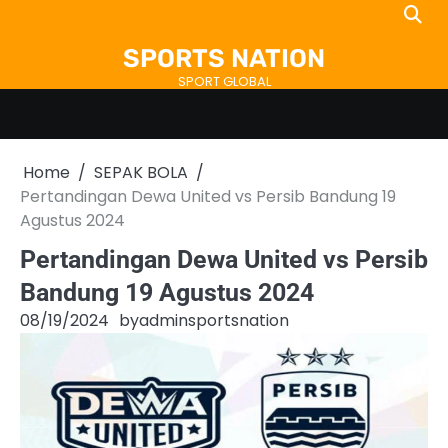
Skip
to
SPORTS NATION
content
SPORT GLOBAL
Home
SEPAK BOLA
Pertandingan Dewa United vs Persib Bandung 19
Agustus 2024
Pertandingan Dewa United vs Persib
Bandung 19 Agustus 2024
08/19/2024
by
adminsportsnation