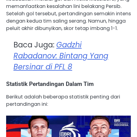
memanfaatkan kesalahan lini belakang Persib.
Setelah gol tersebut, pertandingan semakin intens
dengan kedua tim saling serang. Namun, hingga
peluit akhir dibunyikan, skor tetap imbang 1-1.
Baca Juga:
Gadzhi
Rabadanov: Bintang Yang
Bersinar di PFL 8
Statistik Pertandingan Dalam Tim
Berikut adalah beberapa statistik penting dari
pertandingan ini: