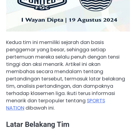
Kedua tim ini memiliki sejarah dan basis
penggemar yang besar, sehingga setiap
pertemuan mereka selalu penuh dengan tensi
tinggi dan aksi menarik. Artikel ini akan
membahas secara mendalam tentang
pertandingan tersebut, termasuk latar belakang
tim, analisis pertandingan, dan dampaknya
terhadap klasemen liga. Ikuti terus informasi
menarik dan terpopuler tentang
SPORTS
NATION
dibawah ini.
Latar Belakang Tim