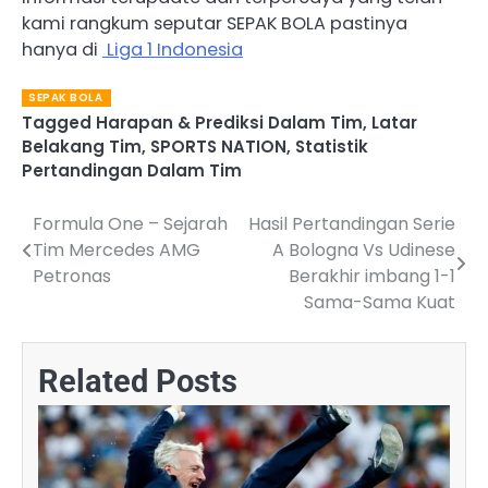
kami rangkum seputar SEPAK BOLA pastinya
hanya di
Liga 1 Indonesia
SEPAK BOLA
Tagged
Harapan & Prediksi Dalam Tim
,
Latar
Belakang Tim
,
SPORTS NATION
,
Statistik
Pertandingan Dalam Tim
Formula One – Sejarah
Hasil Pertandingan Serie
Post
Tim Mercedes AMG
A Bologna Vs Udinese
navigation
Petronas
Berakhir imbang 1-1
Sama-Sama Kuat
Related Posts