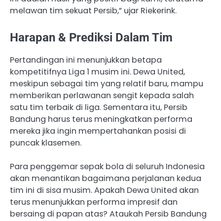
melawan tim sekuat Persib,” ujar Riekerink.
Harapan & Prediksi Dalam Tim
Pertandingan ini menunjukkan betapa
kompetitifnya Liga 1 musim ini. Dewa United,
meskipun sebagai tim yang relatif baru, mampu
memberikan perlawanan sengit kepada salah
satu tim terbaik di liga. Sementara itu, Persib
Bandung harus terus meningkatkan performa
mereka jika ingin mempertahankan posisi di
puncak klasemen.
Para penggemar sepak bola di seluruh Indonesia
akan menantikan bagaimana perjalanan kedua
tim ini di sisa musim. Apakah Dewa United akan
terus menunjukkan performa impresif dan
bersaing di papan atas? Ataukah Persib Bandung