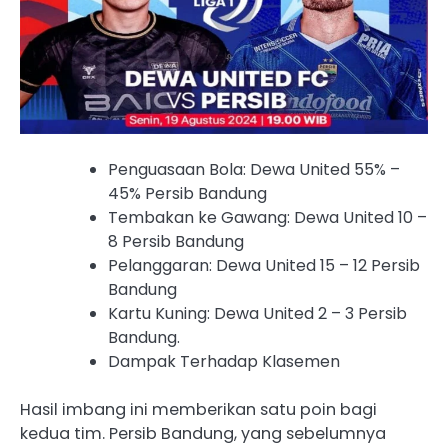
Penguasaan Bola: Dewa United 55% –
45% Persib Bandung
Tembakan ke Gawang: Dewa United 10 –
8 Persib Bandung
Pelanggaran: Dewa United 15 – 12 Persib
Bandung
Kartu Kuning: Dewa United 2 – 3 Persib
Bandung.
Dampak Terhadap Klasemen
Hasil imbang ini memberikan satu poin bagi
kedua tim. Persib Bandung, yang sebelumnya