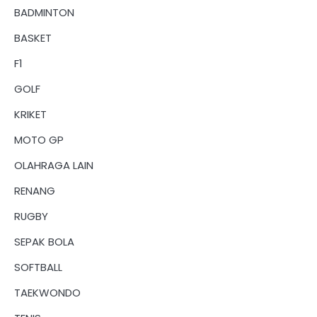
BADMINTON
BASKET
F1
GOLF
KRIKET
MOTO GP
OLAHRAGA LAIN
RENANG
RUGBY
SEPAK BOLA
SOFTBALL
TAEKWONDO