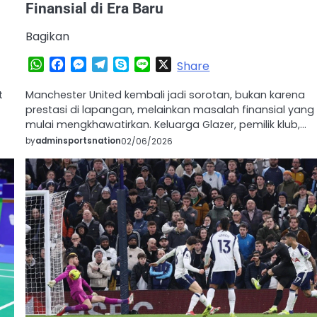
Finansial di Era Baru
Bagikan
WhatsApp
Facebook
Messenger
Telegram
Skype
Line
X
Share
t
Manchester United kembali jadi sorotan, bukan karena
prestasi di lapangan, melainkan masalah finansial yang
mulai mengkhawatirkan. Keluarga Glazer, pemilik klub,…
by
adminsportsnation
02/06/2026