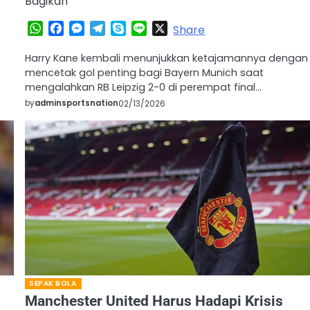
Bagikan
WhatsApp
Facebook
Messenger
Telegram
Skype
Line
X
Share
Harry Kane kembali menunjukkan ketajamannya dengan
mencetak gol penting bagi Bayern Munich saat
mengalahkan RB Leipzig 2-0 di perempat final…
by
adminsportsnation
02/13/2026
SEPAK BOLA
Manchester United Harus Hadapi Krisis