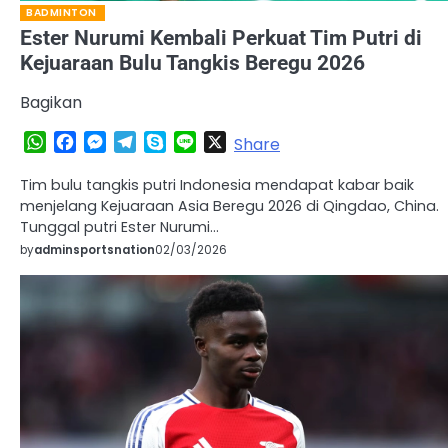
BADMINTON
Ester Nurumi Kembali Perkuat Tim Putri di
Kejuaraan Bulu Tangkis Beregu 2026
Bagikan
WhatsApp
Facebook
Messenger
Telegram
Skype
Line
X
Share
Tim bulu tangkis putri Indonesia mendapat kabar baik
menjelang Kejuaraan Asia Beregu 2026 di Qingdao, China.
Tunggal putri Ester Nurumi…
by
adminsportsnation
02/03/2026