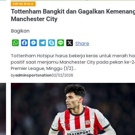
SEPAK BOLA
Tottenham Bangkit dan Gagalkan Kemenan
Manchester City
Bagikan
WhatsApp
Facebook
Messenger
Telegram
Skype
Line
X
Share
Tottenham Hotspur harus bekerja keras untuk meraih has
positif saat menjamu Manchester City pada pekan ke-2
Premier League, Minggu (1/2)…
by
adminsportsnation
02/02/2026