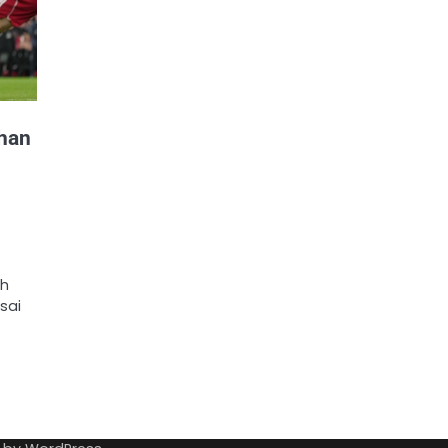
ahan
ah
sai