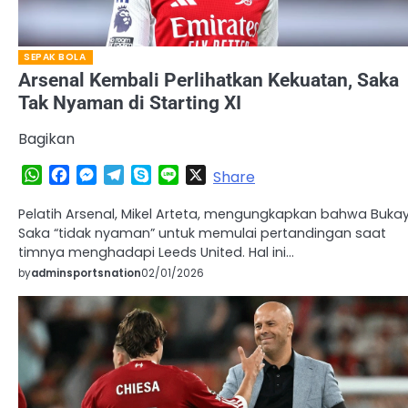
SEPAK BOLA
Arsenal Kembali Perlihatkan Kekuatan, Saka
Tak Nyaman di Starting XI
Bagikan
WhatsApp
Facebook
Messenger
Telegram
Skype
Line
X
Share
Pelatih Arsenal, Mikel Arteta, mengungkapkan bahwa Buka
Saka “tidak nyaman” untuk memulai pertandingan saat
timnya menghadapi Leeds United. Hal ini…
by
adminsportsnation
02/01/2026