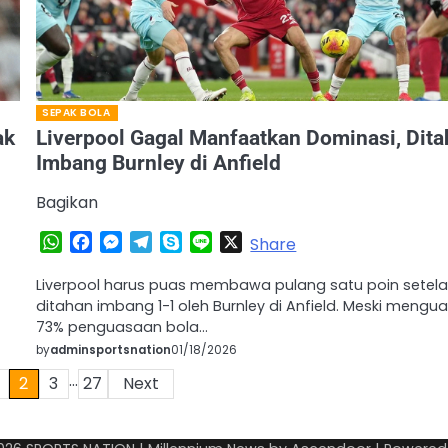
SEPAK BOLA
ak
Liverpool Gagal Manfaatkan Dominasi, Dit
Imbang Burnley di Anfield
Bagikan
WhatsApp
Facebook
Messenger
Telegram
Skype
Line
X
Share
Liverpool harus puas membawa pulang satu poin setel
ditahan imbang 1-1 oleh Burnley di Anfield. Meski mengua
73% penguasaan bola…
by
adminsportsnation
01/18/2026
…
2
3
27
Next