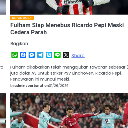
SEPAK BOLA
Fulham Siap Menebus Ricardo Pepi Meski
Cedera Parah
Bagikan
WhatsApp
Facebook
Messenger
Telegram
Skype
Line
X
Share
yo
Fulham dikabarkan telah mengajukan tawaran sebesar 
juta dolar AS untuk striker PSV Eindhoven, Ricardo Pepi.
Penawaran ini muncul meski…
by
adminsportsnation
01/26/2026