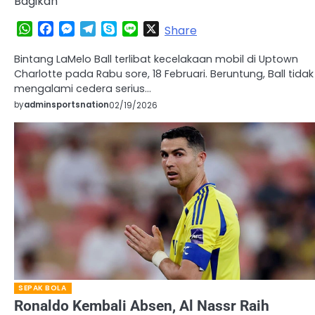
Bagikan
WhatsApp
Facebook
Messenger
Telegram
Skype
Line
X
Share
Bintang LaMelo Ball terlibat kecelakaan mobil di Uptown
Charlotte pada Rabu sore, 18 Februari. Beruntung, Ball tidak
mengalami cedera serius…
by
adminsportsnation
02/19/2026
SEPAK BOLA
Ronaldo Kembali Absen, Al Nassr Raih