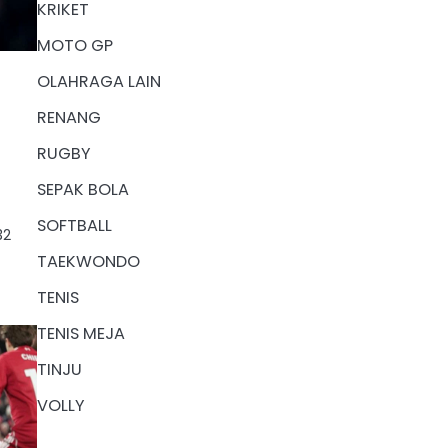
KRIKET
MOTO GP
OLAHRAGA LAIN
RENANG
RUGBY
SEPAK BOLA
SOFTBALL
32
TAEKWONDO
TENIS
TENIS MEJA
TINJU
VOLLY