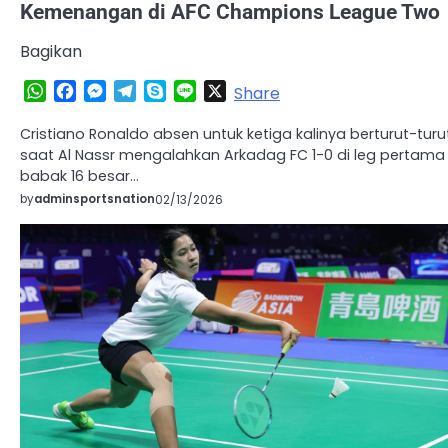
Kemenangan di AFC Champions League Two
Bagikan
WhatsApp
Facebook
Messenger
Telegram
Skype
Line
X
Share
Cristiano Ronaldo absen untuk ketiga kalinya berturut-turu
saat Al Nassr mengalahkan Arkadag FC 1-0 di leg pertama
babak 16 besar…
by
adminsportsnation
02/13/2026