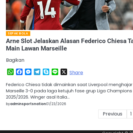
SEPAK BOLA
Arne Slot Jelaskan Alasan Federico Chiesa T
Main Lawan Marseille
Bagikan
WhatsApp
Facebook
Messenger
Telegram
Skype
Line
X
Share
Federico Chiesa tidak dimainkan saat Liverpool menghajar
Marseille 3-0 pada laga ketujuh fase grup Liga Champions
2025/2026. Winger asal Italia…
by
adminsportsnation
01/23/2026
Posts
Previous
1
pagination