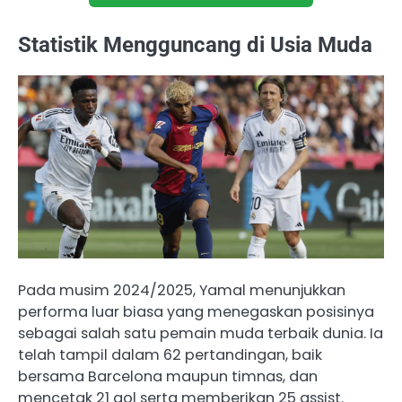
Statistik Mengguncang di Usia Muda
Pada musim 2024/2025, Yamal menunjukkan
performa luar biasa yang menegaskan posisinya
sebagai salah satu pemain muda terbaik dunia. Ia
telah tampil dalam 62 pertandingan, baik
bersama Barcelona maupun timnas, dan
mencetak 21 gol serta memberikan 25 assist.