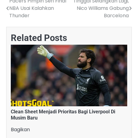
Pacers Pimpin Seri Final
Tinggal Selangkah Lagi,
Post
NBA Usai Kalahkan
Nico Williams Gabung
navigation
Thunder
Barcelona
Related Posts
Clean Sheet Menjadi Prioritas Bagi Liverpool Di
Musim Baru
Bagikan