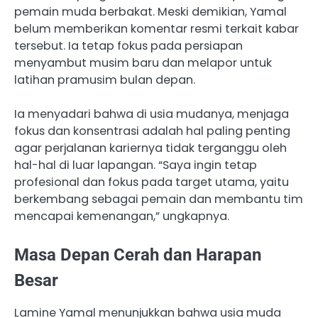
pemain muda berbakat. Meski demikian, Yamal
belum memberikan komentar resmi terkait kabar
tersebut. Ia tetap fokus pada persiapan
menyambut musim baru dan melapor untuk
latihan pramusim bulan depan.
Ia menyadari bahwa di usia mudanya, menjaga
fokus dan konsentrasi adalah hal paling penting
agar perjalanan kariernya tidak terganggu oleh
hal-hal di luar lapangan. “Saya ingin tetap
profesional dan fokus pada target utama, yaitu
berkembang sebagai pemain dan membantu tim
mencapai kemenangan,” ungkapnya.
Masa Depan Cerah dan Harapan
Besar
Lamine Yamal menunjukkan bahwa usia muda