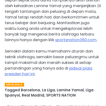
depan sepak bola dunia tampaknya akan disinari
oleh kehadiran Lamine Yamal yang menjanjikan. Di
tengah tantangan dan peluang di depan mata,
Yamal tetap rendah hati dan berkomitmen untuk
terus belajar dan berjuang. Manfaatkan juga
waktu luang anda untuk mengeksplorasi lebih
banyak lagi mengenai berita olahraga terbaru
lainnya hanya dengan klik
sportsnation360.com
.
Semakin dalam kamu memahami aturan dan
teknik olahraga, semakin besar peluangmu untuk
tampil maksimal dan meraih sukses di setiap
pertandingan yang hanya ada di
jadwal piala
presiden hari ini
.
SEPAK BOLA
Tagged
Barcelona
,
La Liga
,
Lamine Yamal
,
Liga
Spanyol
,
Real Madrid
,
SPORTS NATION