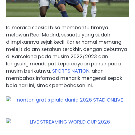
Ia merasa spesial bisa membantu timnya
melawan Real Madrid, sesuatu yang sudah
diimpikannya sejak kecil. Karier Yamal memang
melejit dalam setahun terakhir, dengan debutnya
di Barcelona pada musim 2022/2023 dan
langsung mendapat kepercayaan penuh pada
musim berikutnya.
SPORTS NATION
, akan
membahas informasi menarik mengenai sepak
bola hari ini, simak pembahasan ini.