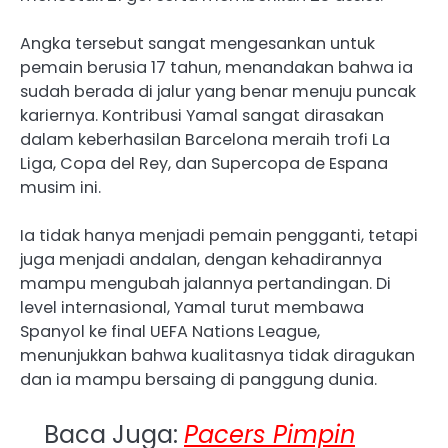
Angka tersebut sangat mengesankan untuk
pemain berusia 17 tahun, menandakan bahwa ia
sudah berada di jalur yang benar menuju puncak
kariernya. Kontribusi Yamal sangat dirasakan
dalam keberhasilan Barcelona meraih trofi La
Liga, Copa del Rey, dan Supercopa de Espana
musim ini.
Ia tidak hanya menjadi pemain pengganti, tetapi
juga menjadi andalan, dengan kehadirannya
mampu mengubah jalannya pertandingan. Di
level internasional, Yamal turut membawa
Spanyol ke final UEFA Nations League,
menunjukkan bahwa kualitasnya tidak diragukan
dan ia mampu bersaing di panggung dunia.
Baca Juga:
Pacers Pimpin