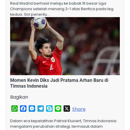
Real Madrid berhasil melaju ke babak 16 besar Liga
Champions setelah menang 2-1 atas Benfica pada leg
kedua. Gol penentu…
Momen Kevin Diks Jadi Pratama Arhan Baru di
Timnas Indonesia
Bagikan
WhatsApp
Facebook
Messenger
Telegram
Skype
Line
X
Share
Dalam era kepelatihan Patrick Kluivert, Timnas Indonesia
mengalami perubahan strategi, termasuk dalam