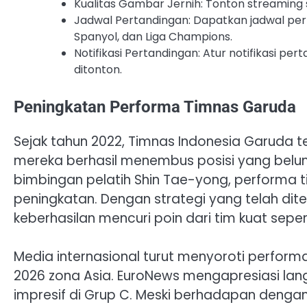
Kualitas Gambar Jernih: Tonton streaming 
Jadwal Pertandingan: Dapatkan jadwal pertan
Spanyol, dan Liga Champions.
Notifikasi Pertandingan: Atur notifikasi pe
ditonton.
Peningkatan Performa Timnas Garuda
Sejak tahun 2022, Timnas Indonesia Garuda t
mereka berhasil menembus posisi yang belum
bimbingan pelatih Shin Tae-yong, performa 
peningkatan. Dengan strategi yang telah dite
keberhasilan mencuri poin dari tim kuat seper
Media internasional turut menyoroti performa 
2026 zona Asia. EuroNews mengapresiasi lan
impresif di Grup C. Meski berhadapan dengan