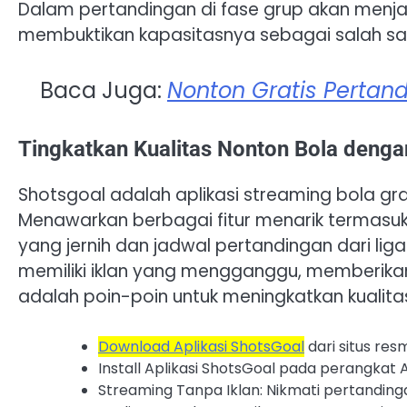
Dalam pertandingan di fase grup akan menja
membuktikan kapasitasnya sebagai salah satu
Baca Juga:
Nonton Gratis Pertan
Tingkatkan Kualitas Nonton Bola deng
Shotsgoal adalah aplikasi streaming bola gr
Menawarkan berbagai fitur menarik termasu
yang jernih dan jadwal pertandingan dari liga-
memiliki iklan yang mengganggu, memberik
adalah poin-poin untuk meningkatkan kualita
Download Aplikasi ShotsGoal
dari situs res
Install Aplikasi ShotsGoal pada perangkat 
Streaming Tanpa Iklan: Nikmati pertandin