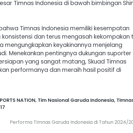
 besar Timnas Indonesia di bawah bimbingan Shi
 bahwa Timnas Indonesia memiliki kesempatan
konsistensi dan terus mengasah kekompakan t
uga mengungkapkan keyakinannya menjelang
i. Menekankan pentingnya dukungan suporter 
ersiapan yang sangat matang, Skuad Timnas
an performanya dan meraih hasil positif di
PORTS NATION
,
Tim Nasional Garuda Indonesia
,
Timna
17
Performa Timnas Garuda Indonesia di Tahun 2024/2