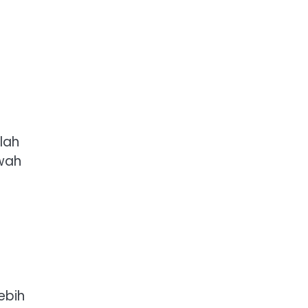
lah
awah
ebih