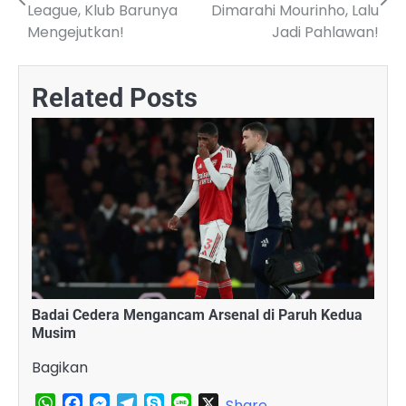
navigation
League, Klub Barunya
Dimarahi Mourinho, Lalu
Mengejutkan!
Jadi Pahlawan!
Related Posts
Badai Cedera Mengancam Arsenal di Paruh Kedua
Musim
Bagikan
WhatsApp
Facebook
Messenger
Telegram
Skype
Line
X
Share