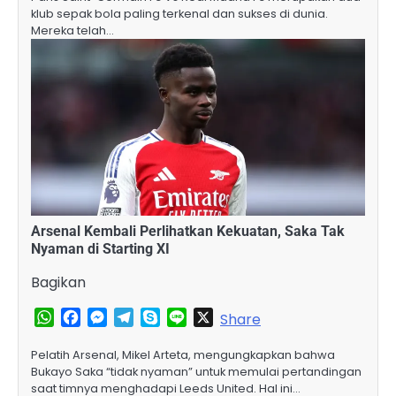
klub sepak bola paling terkenal dan sukses di dunia.
Mereka telah…
Arsenal Kembali Perlihatkan Kekuatan, Saka Tak
Nyaman di Starting XI
Bagikan
WhatsApp
Facebook
Messenger
Telegram
Skype
Line
X
Share
Pelatih Arsenal, Mikel Arteta, mengungkapkan bahwa
Bukayo Saka “tidak nyaman” untuk memulai pertandingan
saat timnya menghadapi Leeds United. Hal ini…