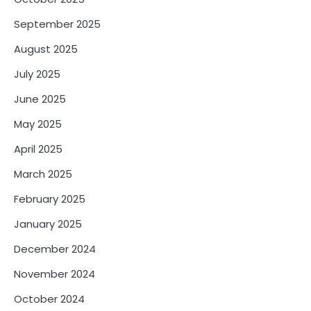
September 2025
August 2025
July 2025
June 2025
May 2025
April 2025
March 2025
February 2025
January 2025
December 2024
November 2024
October 2024