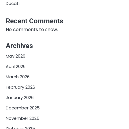
Ducati
Recent Comments
No comments to show.
Archives
May 2026
April 2026
March 2026
February 2026
January 2026
December 2025
November 2025
October 2025