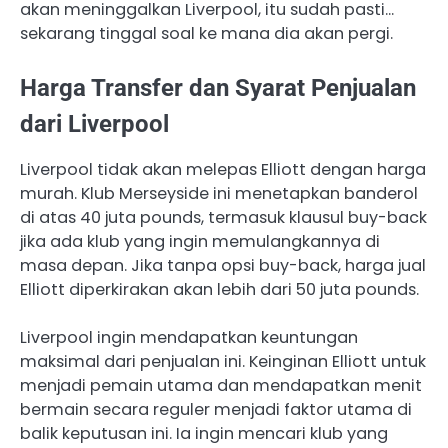
akan meninggalkan Liverpool, itu sudah pasti…
sekarang tinggal soal ke mana dia akan pergi.
Harga Transfer dan Syarat Penjualan
dari Liverpool
Liverpool tidak akan melepas Elliott dengan harga
murah. Klub Merseyside ini menetapkan banderol
di atas 40 juta pounds, termasuk klausul buy-back
jika ada klub yang ingin memulangkannya di
masa depan. Jika tanpa opsi buy-back, harga jual
Elliott diperkirakan akan lebih dari 50 juta pounds.
Liverpool ingin mendapatkan keuntungan
maksimal dari penjualan ini. Keinginan Elliott untuk
menjadi pemain utama dan mendapatkan menit
bermain secara reguler menjadi faktor utama di
balik keputusan ini. Ia ingin mencari klub yang