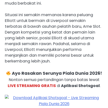
muda berbakat ini.
Situasi ini semakin memanas karena peluang
Elliott untuk bermain di Liverpool semakin
terbatas di bawah asuhan pelatih baru, Arne Slot.
Dengan kompetisi yang ketat dan pemain lain
yang lebih senior, posisi Elliott di skuad utama
menjadi semakin rawan. Padahal, selama di
Liverpool, Elliott menunjukkan performa
menjanjikan dan memiliki potensi besar untuk
berkembang lebih jauh.
Ayo Rasakan Serunya Piala Dunia 2026!
Nonton semua pertandingan tanpa batas lewat
LIVE STREAMING GRATIS
di
Aplikasi Shotsgoal
.