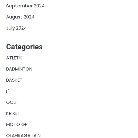
September 2024
August 2024
July 2024
Categories
ATLETIK
BADMINTON
BASKET
F1
GOLF
KRIKET
MOTO GP
OLAHRAGA LAIN