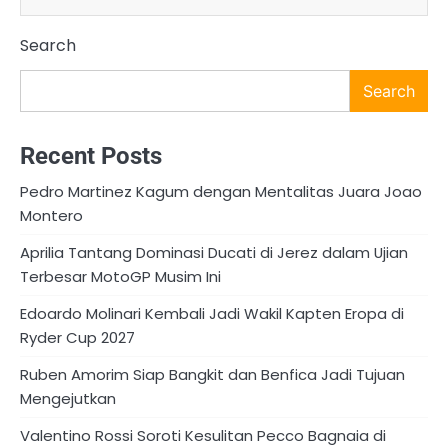
Search
Search
Recent Posts
Pedro Martinez Kagum dengan Mentalitas Juara Joao
Montero
Aprilia Tantang Dominasi Ducati di Jerez dalam Ujian
Terbesar MotoGP Musim Ini
Edoardo Molinari Kembali Jadi Wakil Kapten Eropa di
Ryder Cup 2027
Ruben Amorim Siap Bangkit dan Benfica Jadi Tujuan
Mengejutkan
Valentino Rossi Soroti Kesulitan Pecco Bagnaia di