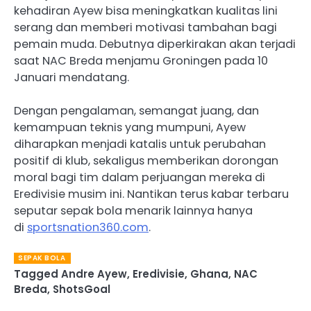
kehadiran Ayew bisa meningkatkan kualitas lini
serang dan memberi motivasi tambahan bagi
pemain muda. Debutnya diperkirakan akan terjadi
saat NAC Breda menjamu Groningen pada 10
Januari mendatang.
Dengan pengalaman, semangat juang, dan
kemampuan teknis yang mumpuni, Ayew
diharapkan menjadi katalis untuk perubahan
positif di klub, sekaligus memberikan dorongan
moral bagi tim dalam perjuangan mereka di
Eredivisie musim ini. Nantikan terus kabar terbaru
seputar sepak bola menarik lainnya hanya
di
sportsnation360.com
.
SEPAK BOLA
Tagged
Andre Ayew
,
Eredivisie
,
Ghana
,
NAC
Breda
,
ShotsGoal