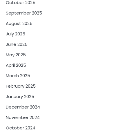
October 2025
September 2025
August 2025
July 2025
June 2025
May 2025
April 2025
March 2025
February 2025
January 2025
December 2024
November 2024
October 2024