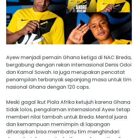
Ayew menjadi pemain Ghana ketiga di NAC Breda,
bergabung dengan rekan internasional Denis Odoi
dan Kamal Sowah. Ia juga merupakan pencatat
penampilan terbanyak sepanjang masa untuk tim
nasional Ghana dengan 120 caps.
Meski gagal ikut Piala Afrika ketujuh karena Ghana
tidak lolos, pengalaman internasional Ayew tetap
memberi nilai tambah untuk Breda. Mental juara
dan kemampuan memimpin di lapangan
diharapkan bisa membantu tim menghindari