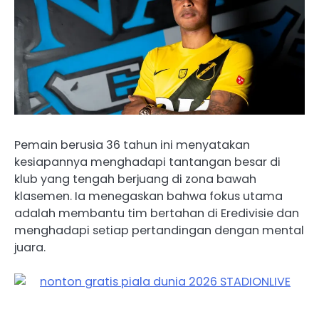
Pemain berusia 36 tahun ini menyatakan
kesiapannya menghadapi tantangan besar di
klub yang tengah berjuang di zona bawah
klasemen. Ia menegaskan bahwa fokus utama
adalah membantu tim bertahan di Eredivisie dan
menghadapi setiap pertandingan dengan mental
juara.