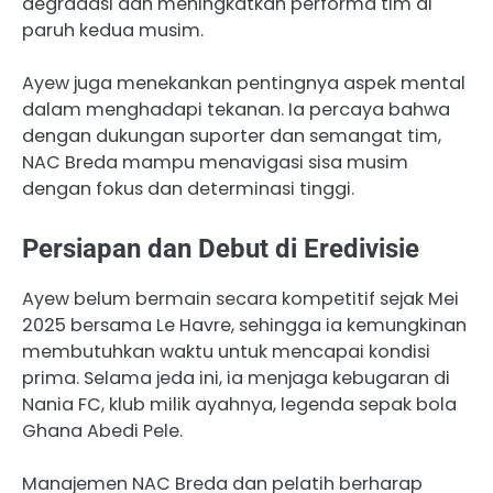
degradasi dan meningkatkan performa tim di
paruh kedua musim.
Ayew juga menekankan pentingnya aspek mental
dalam menghadapi tekanan. Ia percaya bahwa
dengan dukungan suporter dan semangat tim,
NAC Breda mampu menavigasi sisa musim
dengan fokus dan determinasi tinggi.
Persiapan dan Debut di Eredivisie
Ayew belum bermain secara kompetitif sejak Mei
2025 bersama Le Havre, sehingga ia kemungkinan
membutuhkan waktu untuk mencapai kondisi
prima. Selama jeda ini, ia menjaga kebugaran di
Nania FC, klub milik ayahnya, legenda sepak bola
Ghana Abedi Pele.
Manajemen NAC Breda dan pelatih berharap