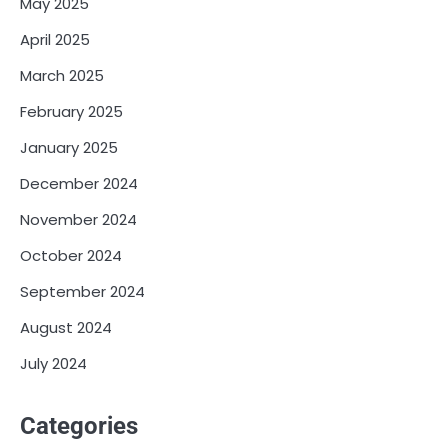
May 2025
April 2025
March 2025
February 2025
January 2025
December 2024
November 2024
October 2024
September 2024
August 2024
July 2024
Categories