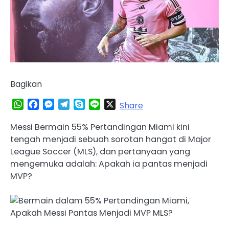
Bagikan
WhatsApp
Facebook
Messenger
Telegram
Skype
Line
X
Share
Messi Bermain 55% Pertandingan Miami kini
tengah menjadi sebuah sorotan hangat di Major
League Soccer (MLS), dan pertanyaan yang
mengemuka adalah: Apakah ia pantas menjadi
MVP?