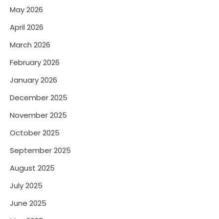
May 2026
April 2026
March 2026
February 2026
January 2026
December 2025
November 2025
October 2025
September 2025
August 2025
July 2025
June 2025