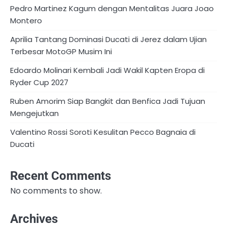
Pedro Martinez Kagum dengan Mentalitas Juara Joao
Montero
Aprilia Tantang Dominasi Ducati di Jerez dalam Ujian
Terbesar MotoGP Musim Ini
Edoardo Molinari Kembali Jadi Wakil Kapten Eropa di
Ryder Cup 2027
Ruben Amorim Siap Bangkit dan Benfica Jadi Tujuan
Mengejutkan
Valentino Rossi Soroti Kesulitan Pecco Bagnaia di
Ducati
Recent Comments
No comments to show.
Archives