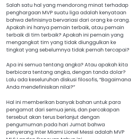
Salah satu hal yang mendorong minat terhadap
penghargaan MVP suatu liga adalah kenyataan
bahwa definisinya bervariasi dari orang ke orang.
Apakah ini hanya pemain terbaik, atau pemain
terbaik di tim terbaik? Apakah ini pemain yang
mengangkat tim yang tidak diunggulkan ke
tingkat yang sebelumnya tidak pernah tercapai?
Apa ini semua tentang angka? Atau apakah kita
berbicara tentang angka, dengan tanda dolar?
Lalu ada keseluruhan diskusi filosofis, “Bagaimana
Anda mendefinisikan nilai?”
Hal ini memberikan banyak bahan untuk para
pengamat dari semua jenis, dan percakapan
tersebut akan terus berlanjut dengan
pengumuman pada hari Jumat bahwa
penyerang Inter Miami Lionel Messi adalah MVP