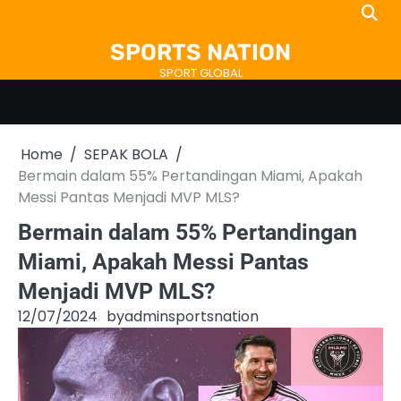
Skip
to
SPORTS NATION
content
SPORT GLOBAL
Home
SEPAK BOLA
Bermain dalam 55% Pertandingan Miami, Apakah
Messi Pantas Menjadi MVP MLS?
Bermain dalam 55% Pertandingan
Miami, Apakah Messi Pantas
Menjadi MVP MLS?
12/07/2024
by
adminsportsnation