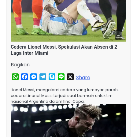
Cedera Lionel Messi, Spekulasi Akan Absen di 2
Laga Inter Miami
Bagikan
WhatsApp
Facebook
Messenger
Telegram
Skype
Line
X
Share
Lionel Messi, mengalami cedera yang lumayan parah,
cedera Linonel Messi terjadi saat bermain untuk tim
nasional Argentina dalam final Copa…