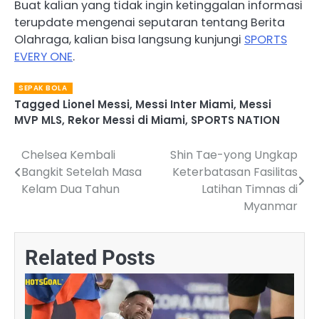
Buat kalian yang tidak ingin ketinggalan informasi
terupdate mengenai seputaran tentang Berita
Olahraga, kalian bisa langsung kunjungi
SPORTS
EVERY ONE
.
SEPAK BOLA
Tagged
Lionel Messi
,
Messi Inter Miami
,
Messi
MVP MLS
,
Rekor Messi di Miami
,
SPORTS NATION
Chelsea Kembali
Shin Tae-yong Ungkap
Post
Bangkit Setelah Masa
Keterbatasan Fasilitas
navigation
Kelam Dua Tahun
Latihan Timnas di
Myanmar
Related Posts