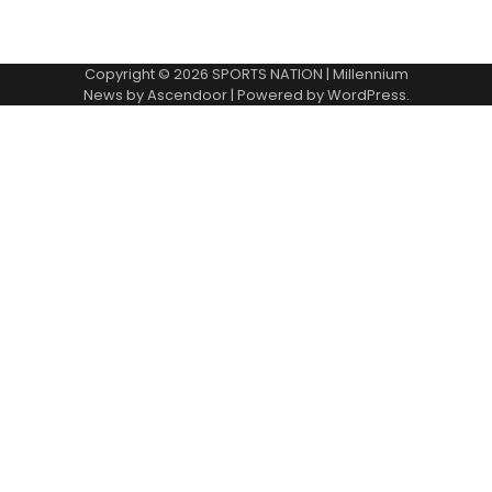
Copyright © 2026
SPORTS NATION
| Millennium
News by
Ascendoor
| Powered by
WordPress
.