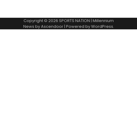
Copyright © 2026
SPORTS NATION
| Millennium
News by
Ascendoor
| Powered by
WordPress
.