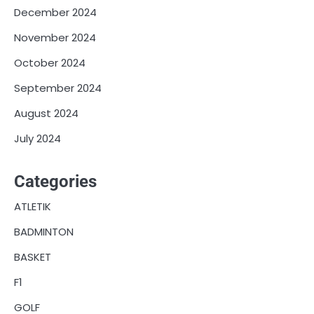
December 2024
November 2024
October 2024
September 2024
August 2024
July 2024
Categories
ATLETIK
BADMINTON
BASKET
F1
GOLF