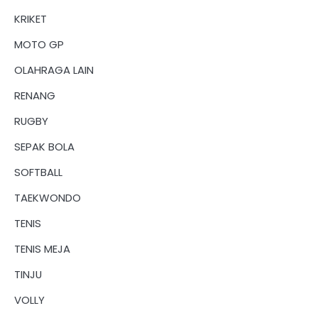
KRIKET
MOTO GP
OLAHRAGA LAIN
RENANG
RUGBY
SEPAK BOLA
SOFTBALL
TAEKWONDO
TENIS
TENIS MEJA
TINJU
VOLLY