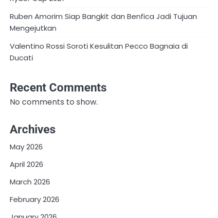
Ruben Amorim Siap Bangkit dan Benfica Jadi Tujuan
Mengejutkan
Valentino Rossi Soroti Kesulitan Pecco Bagnaia di
Ducati
Recent Comments
No comments to show.
Archives
May 2026
April 2026
March 2026
February 2026
January 2026