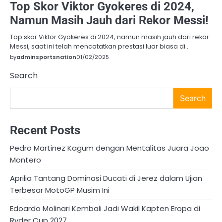
Top Skor Viktor Gyokeres di 2024,
Namun Masih Jauh dari Rekor Messi!
​Top skor Viktor Gyokeres di 2024, namun masih jauh dari rekor
Messi, saat ini telah mencatatkan prestasi luar biasa di…
by
adminsportsnation
01/02/2025
Search
Search
Recent Posts
Pedro Martinez Kagum dengan Mentalitas Juara Joao
Montero
Aprilia Tantang Dominasi Ducati di Jerez dalam Ujian
Terbesar MotoGP Musim Ini
Edoardo Molinari Kembali Jadi Wakil Kapten Eropa di
Ryder Cup 2027