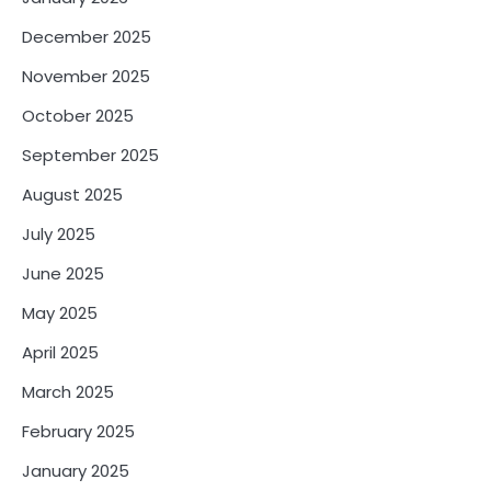
December 2025
November 2025
October 2025
September 2025
August 2025
July 2025
June 2025
May 2025
April 2025
March 2025
February 2025
January 2025