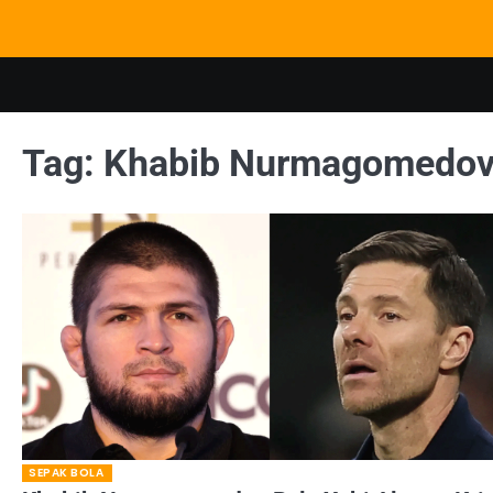
Skip
to
content
Tag:
Khabib Nurmagomedo
SEPAK BOLA