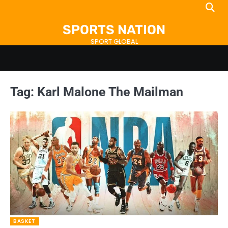
Skip
to
SPORTS NATION
content
SPORT GLOBAL
Tag:
Karl Malone The Mailman
BASKET