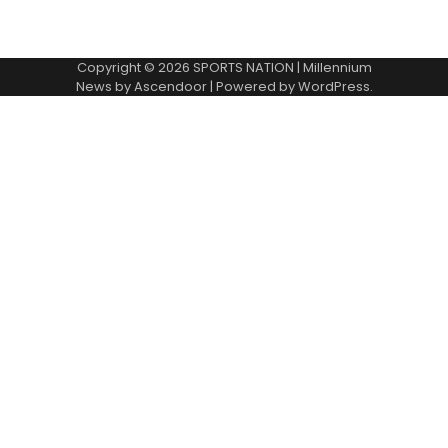
Copyright © 2026
SPORTS NATION
| Millennium
News by
Ascendoor
| Powered by
WordPress
.