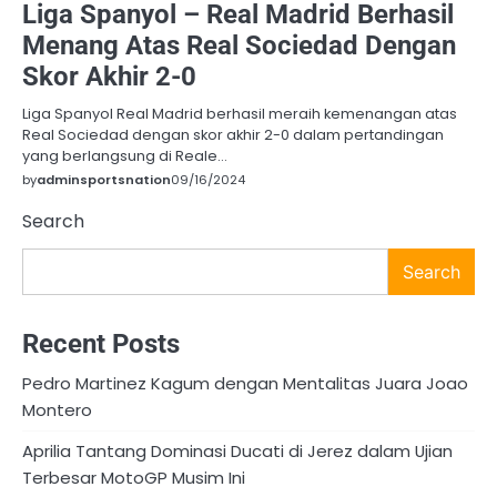
Liga Spanyol – Real Madrid Berhasil
Menang Atas Real Sociedad Dengan
Skor Akhir 2-0
Liga Spanyol ​Real Madrid berhasil meraih kemenangan atas
Real Sociedad dengan skor akhir 2-0 dalam pertandingan
yang berlangsung di Reale…
by
adminsportsnation
09/16/2024
Search
Search
Recent Posts
Pedro Martinez Kagum dengan Mentalitas Juara Joao
Montero
Aprilia Tantang Dominasi Ducati di Jerez dalam Ujian
Terbesar MotoGP Musim Ini