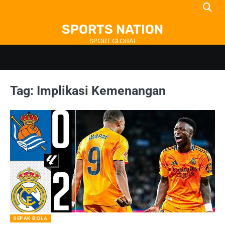
Skip
to
SPORTS NATION
content
SPORT GLOBAL
Tag:
Implikasi Kemenangan
SEPAK BOLA