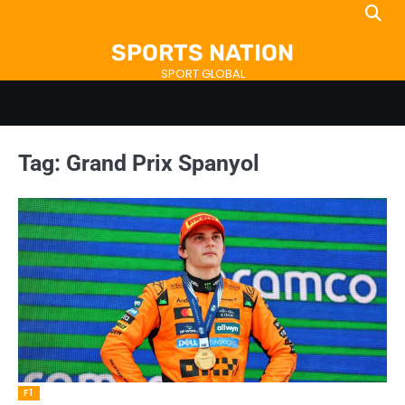
Skip
to
SPORTS NATION
content
SPORT GLOBAL
Tag:
Grand Prix Spanyol
F1