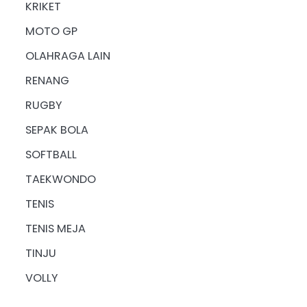
KRIKET
MOTO GP
OLAHRAGA LAIN
RENANG
RUGBY
SEPAK BOLA
SOFTBALL
TAEKWONDO
TENIS
TENIS MEJA
TINJU
VOLLY