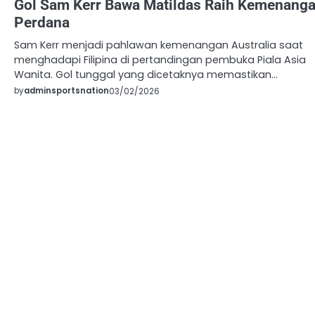
Gol Sam Kerr Bawa Matildas Raih Kemenang
Perdana
Sam Kerr menjadi pahlawan kemenangan Australia saat
menghadapi Filipina di pertandingan pembuka Piala Asia
Wanita. Gol tunggal yang dicetaknya memastikan…
by
adminsportsnation
03/02/2026