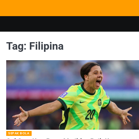
Skip
to
content
Tag:
Filipina
SEPAK BOLA