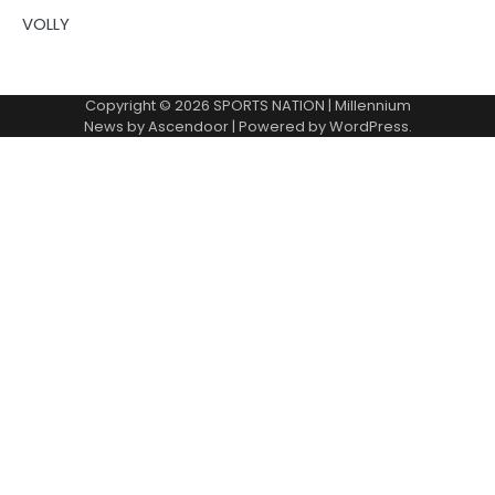
VOLLY
Copyright © 2026
SPORTS NATION
| Millennium
News by
Ascendoor
| Powered by
WordPress
.