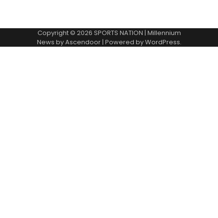
Copyright © 2026
SPORTS NATION
| Millennium
News by
Ascendoor
| Powered by
WordPress
.