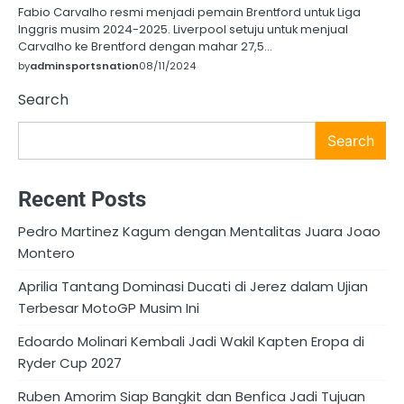
Fabio Carvalho resmi menjadi pemain Brentford untuk Liga
Inggris musim 2024-2025. Liverpool setuju untuk menjual
Carvalho ke Brentford dengan mahar 27,5…
by
adminsportsnation
08/11/2024
Search
Search
Recent Posts
Pedro Martinez Kagum dengan Mentalitas Juara Joao
Montero
Aprilia Tantang Dominasi Ducati di Jerez dalam Ujian
Terbesar MotoGP Musim Ini
Edoardo Molinari Kembali Jadi Wakil Kapten Eropa di
Ryder Cup 2027
Ruben Amorim Siap Bangkit dan Benfica Jadi Tujuan