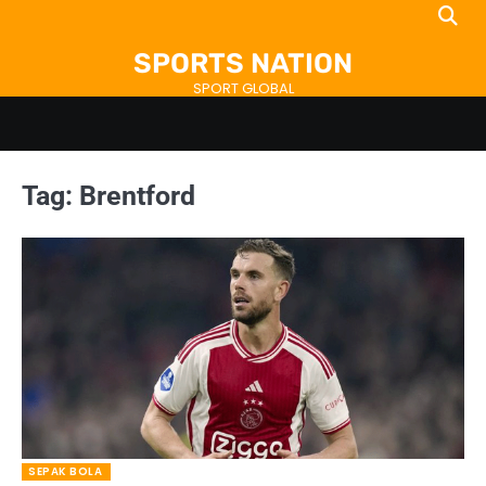
Skip
to
SPORTS NATION
content
SPORT GLOBAL
Tag:
Brentford
SEPAK BOLA