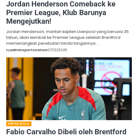
Jordan Henderson Comeback ke
Premier League, Klub Barunya
Mengejutkan!
Jordan Henderson, mantan kapten Liverpool yang berusia 35
tahun, akan kembali ke Premier League setelah Brentford
memenangkan perebutan tanda tangannya.…
by
adminsportsnation
07/12/2025
SEPAK BOLA
Fabio Carvalho Dibeli oleh Brentford