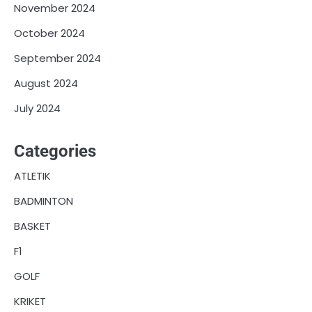
November 2024
October 2024
September 2024
August 2024
July 2024
Categories
ATLETIK
BADMINTON
BASKET
F1
GOLF
KRIKET